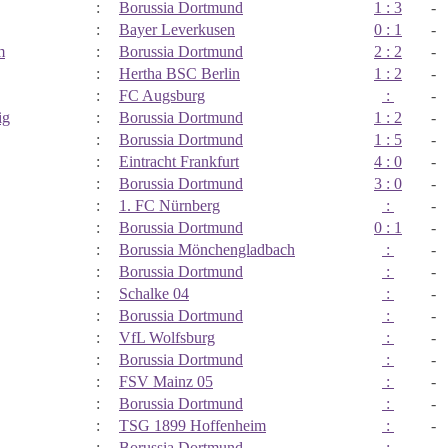
:
Borussia Dortmund
1 : 3
-
:
Bayer Leverkusen
0 : 1
-
m
:
Borussia Dortmund
2 : 2
-
:
Hertha BSC Berlin
1 : 2
-
:
FC Augsburg
:
-
ig
:
Borussia Dortmund
1 : 2
-
:
Borussia Dortmund
1 : 5
-
:
Eintracht Frankfurt
4 : 0
-
:
Borussia Dortmund
3 : 0
-
:
1. FC Nürnberg
:
-
:
Borussia Dortmund
0 : 1
-
:
Borussia Mönchengladbach
:
-
:
Borussia Dortmund
:
-
:
Schalke 04
:
-
:
Borussia Dortmund
:
-
:
VfL Wolfsburg
:
-
:
Borussia Dortmund
:
-
:
FSV Mainz 05
:
-
:
Borussia Dortmund
:
-
:
TSG 1899 Hoffenheim
:
-
:
Borussia Dortmund
:
-