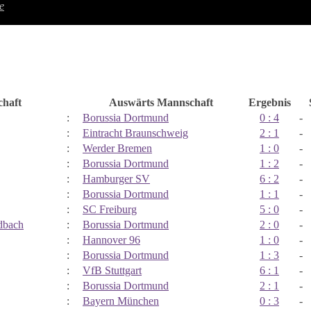
e
haft
Auswärts Mannschaft
Ergebnis
:
Borussia Dortmund
0 : 4
-
:
Eintracht Braunschweig
2 : 1
-
:
Werder Bremen
1 : 0
-
:
Borussia Dortmund
1 : 2
-
:
Hamburger SV
6 : 2
-
:
Borussia Dortmund
1 : 1
-
:
SC Freiburg
5 : 0
-
dbach
:
Borussia Dortmund
2 : 0
-
:
Hannover 96
1 : 0
-
:
Borussia Dortmund
1 : 3
-
:
VfB Stuttgart
6 : 1
-
:
Borussia Dortmund
2 : 1
-
:
Bayern München
0 : 3
-