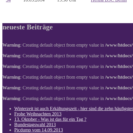
neueste Beiträge
Warning
: Creating default object from empty value in
/www/htdocs/
Warning
: Creating default object from empty value in
/www/htdocs/
Warning
: Creating default object from empty value in
/www/htdocs/
Warning
: Creating default object from empty value in
/www/htdocs/
Warning
: Creating default object from empty value in
/www/htdocs/
Warning
: Creating default object from empty value in
/www/htdocs/
Winterzeit ist auch Erkältungszeit - hier sind die zehn häufigs
Frohe Weihnachten 2013
13. Oktober - Was ist das für ein Tag ?
Bundestagswahl 2013
Picdump vom 14.09.2013