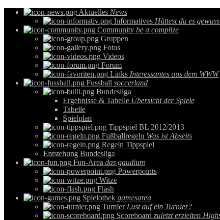
Aktuelles
News
Informatives
Hättest du es gewuss
Community
be a complize
Gruppen
Fotos
Videos
Forum
Links
Interessantes aus dem WWW
Fussball
soccerland
Bundesliga
Ergebnisse & Tabelle
Übersicht der Spiele
Tabelle
Spielplan
Tippspiel BL 2012/2013
Fußballregeln
Was ist Abseits
Regeln Tippspiel
Entstehung Bundesliga
Fun-Area
das gaudium
Powerpoints
Witze
Flash
Spielothek
gamesarea
Turnier
Lust auf ein Turnier?
Scoreboard
zuletzt erzielten High