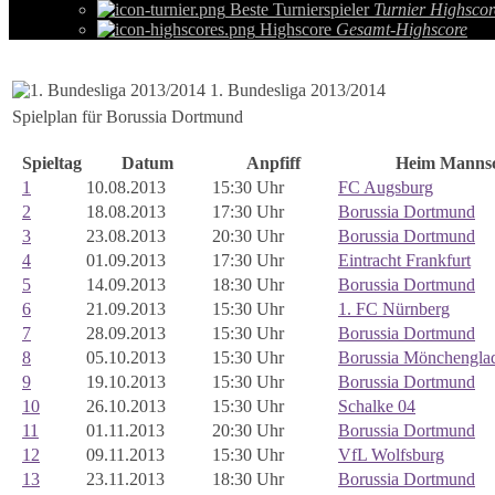
Beste Turnierspieler
Turnier Highscor
Highscore
Gesamt-Highscore
1. Bundesliga 2013/2014
Spielplan für Borussia Dortmund
Spieltag
Datum
Anpfiff
Heim Mannsc
1
10.08.2013
15:30 Uhr
FC Augsburg
2
18.08.2013
17:30 Uhr
Borussia Dortmund
3
23.08.2013
20:30 Uhr
Borussia Dortmund
4
01.09.2013
17:30 Uhr
Eintracht Frankfurt
5
14.09.2013
18:30 Uhr
Borussia Dortmund
6
21.09.2013
15:30 Uhr
1. FC Nürnberg
7
28.09.2013
15:30 Uhr
Borussia Dortmund
8
05.10.2013
15:30 Uhr
Borussia Mönchengla
9
19.10.2013
15:30 Uhr
Borussia Dortmund
10
26.10.2013
15:30 Uhr
Schalke 04
11
01.11.2013
20:30 Uhr
Borussia Dortmund
12
09.11.2013
15:30 Uhr
VfL Wolfsburg
13
23.11.2013
18:30 Uhr
Borussia Dortmund