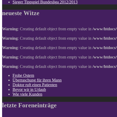
Sieger Tippspiel Bundesliga 2012/2013
neueste Witze
Warning
: Creating default object from empty value in
/www/htdocs/
Warning
: Creating default object from empty value in
/www/htdocs/
Warning
: Creating default object from empty value in
/www/htdocs/
Warning
: Creating default object from empty value in
/www/htdocs/
Warning
: Creating default object from empty value in
/www/htdocs/
Frohe Ostern
Überraschung für ihren Mann
Doktor ruft einen Patienten
Bevor wir in Urlaub
Wie viele Kunden
letzte Foreneinträge