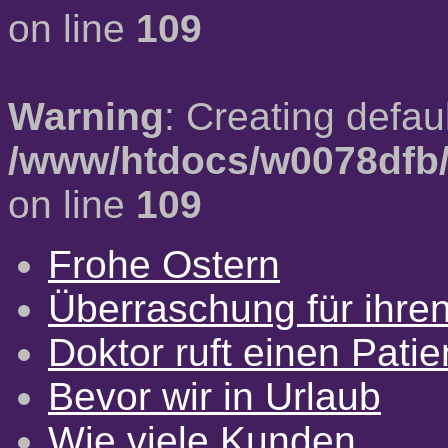
on line
109
Warning
: Creating defau
/www/htdocs/w0078dfb/
on line
109
Frohe Ostern
Überraschung für ihre
Doktor ruft einen Pati
Bevor wir in Urlaub
Wie viele Kunden