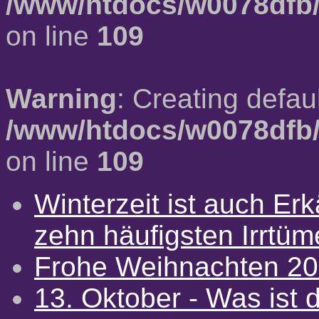
/www/htdocs/w0078dfb/
on line
109
Warning
: Creating defau
/www/htdocs/w0078dfb/
on line
109
Winterzeit ist auch Erkä
zehn häufigsten Irrtü
Frohe Weihnachten 2
13. Oktober - Was ist d