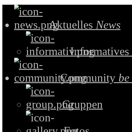
Aktuelles
News
Informatives
Community
be
Gruppen
Fotos