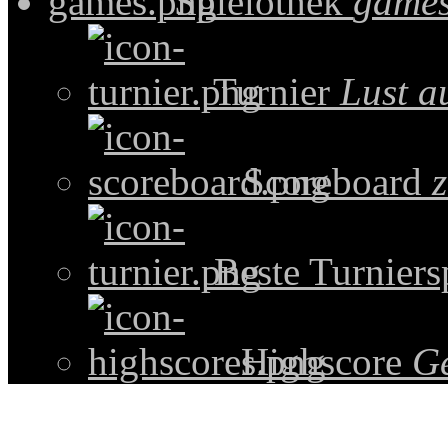
Spielothek
games
Turnier
Lust a
Scoreboard
z
Beste Turniers
Highscore
G