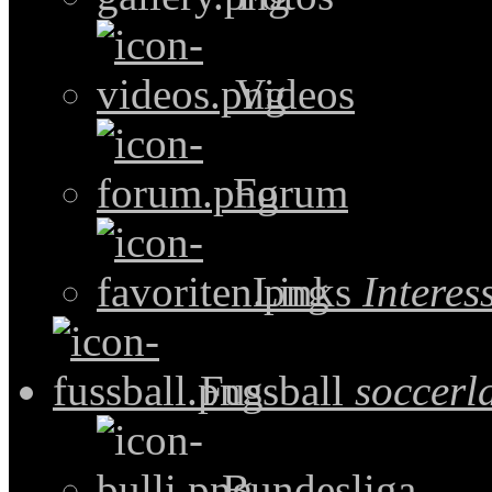
Videos
Forum
Links
Intere
Fussball
soccerl
Bundesliga