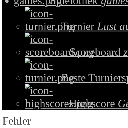
Spielothek
games
Turnier
Lust a
Scoreboard
z
Beste Turniers
Highscore
G
Fehler