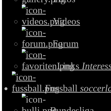
Videos
Forum
Links
Intere
Fussball
soccerl
Bundesliga