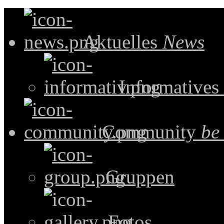
Aktuelles
News
Informatives
Community
be
Gruppen
Fotos