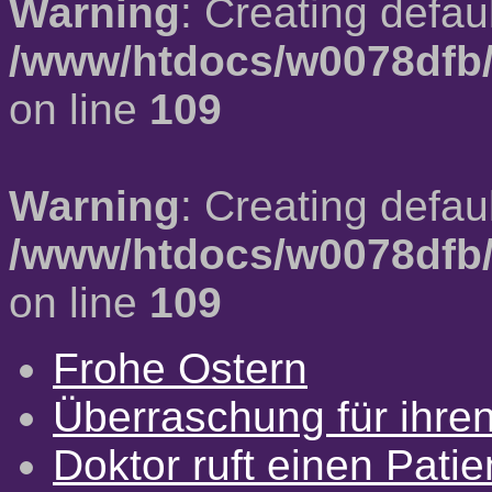
Warning
: Creating defau
/www/htdocs/w0078dfb/
on line
109
Warning
: Creating defau
/www/htdocs/w0078dfb/
on line
109
Frohe Ostern
Überraschung für ihre
Doktor ruft einen Pati