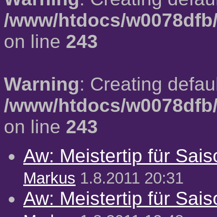
/www/htdocs/w0078dfb/
on line
243
Warning
: Creating defau
/www/htdocs/w0078dfb/
on line
243
Aw: Meistertip für Sai
Markus
1.8.2011 20:31
Aw: Meistertip für Sai