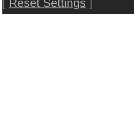
[
Reset Settings
]