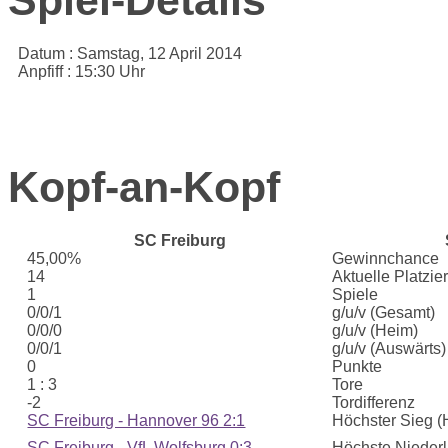
Datum :
Samstag, 12 April 2014
Anpfiff :
15:30 Uhr
Kopf-an-Kopf
SC Freiburg
45,00%
Gewinnchance
14
Aktuelle Platzie
1
Spiele
0/0/1
g/u/v (Gesamt)
0/0/0
g/u/v (Heim)
0/0/1
g/u/v (Auswärts)
0
Punkte
1 : 3
Tore
-2
Tordifferenz
SC Freiburg - Hannover 96 2:1
Höchster Sieg (
SC Freiburg - VfL Wolfsburg 0:3
Höchste Nieder