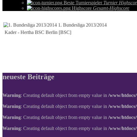
Beste Turnierspieler
Turnier Highscor
Highscore
Gesamt-Highscore
1. Bundesliga 2013/2014
Kader - Hertha BSC Berlin [BSC]
neueste Beiträge
Warning
: Creating default object from empty value in
/www/htdocs/
Warning
: Creating default object from empty value in
/www/htdocs/
Warning
: Creating default object from empty value in
/www/htdocs/
Warning
: Creating default object from empty value in
/www/htdocs/