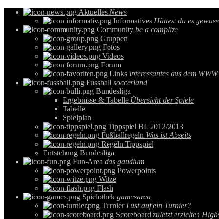
Aktuelles
News
Informatives
Hättest du es gewuss
Community
be a complize
Gruppen
Fotos
Videos
Forum
Links
Interessantes aus dem WWW
Fussball
soccerland
Bundesliga
Ergebnisse & Tabelle
Übersicht der Spiele
Tabelle
Spielplan
Tippspiel BL 2012/2013
Fußballregeln
Was ist Abseits
Regeln Tippspiel
Entstehung Bundesliga
Fun-Area
das gaudium
Powerpoints
Witze
Flash
Spielothek
gamesarea
Turnier
Lust auf ein Turnier?
Scoreboard
zuletzt erzielten High