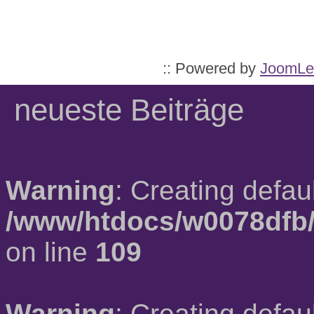
:: Powered by
JoomLe
neueste Beiträge
Warning
: Creating defau
/www/htdocs/w0078dfb/
on line
109
Warning
: Creating defau