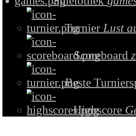
Spielothek
games
Turnier
Lust a
Scoreboard
z
Beste Turniers
Highscore
G