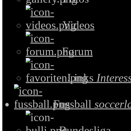
Videos
Forum
Links
Intere
Fussball
soccerl
Bundesliga