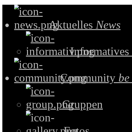
Aktuelles
News
Informatives
Community
be
Gruppen
Fotos