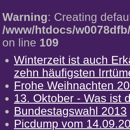
Warning
: Creating defau
/www/htdocs/w0078dfb/
on line
109
Winterzeit ist auch Erkä
zehn häufigsten Irrtü
Frohe Weihnachten 2
13. Oktober - Was ist d
Bundestagswahl 2013
Picdump vom 14.09.2