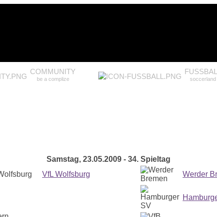
COMMUNITY
FUSSBAL
be a complize
soccerland
Samstag, 23.05.2009 - 34. Spieltag
VfL Wolfsburg
Werder B
Hamburge