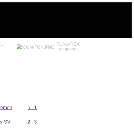
L
FUN-AREA
das gaudium
remen
5 - 1
r SV
2 - 3