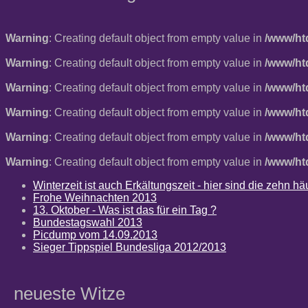
Warning
: Creating default object from empty value in
/www/ht
Warning
: Creating default object from empty value in
/www/ht
Warning
: Creating default object from empty value in
/www/ht
Warning
: Creating default object from empty value in
/www/ht
Warning
: Creating default object from empty value in
/www/ht
Warning
: Creating default object from empty value in
/www/ht
Winterzeit ist auch Erkältungszeit - hier sind die zehn 
Frohe Weihnachten 2013
13. Oktober - Was ist das für ein Tag ?
Bundestagswahl 2013
Picdump vom 14.09.2013
Sieger Tippspiel Bundesliga 2012/2013
neueste Witze