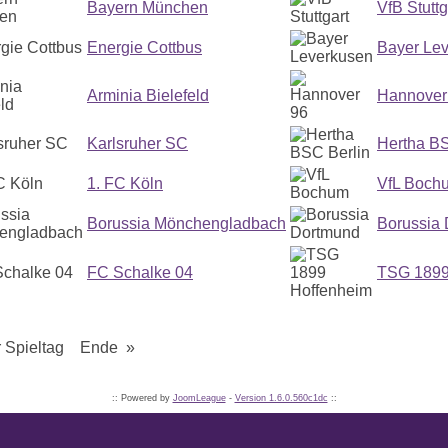
Bayern München
VfB Stuttg
Energie Cottbus
Bayer Le
Arminia Bielefeld
Hannover
Karlsruher SC
Hertha BS
1. FC Köln
VfL Boch
Borussia Mönchengladbach
Borussia
FC Schalke 04
TSG 1899
Spieltag Ende »
:: Powered by
JoomLeague
-
Version 1.6.0.560c1dc
::