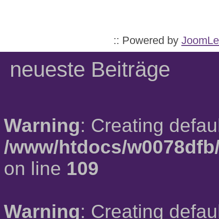
:: Powered by
JoomLe
neueste Beiträge
Warning
: Creating defau
/www/htdocs/w0078dfb/
on line
109
Warning
: Creating defau