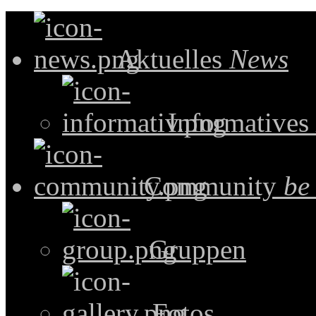
Aktuelles
News
Informatives
Community
be
Gruppen
Fotos