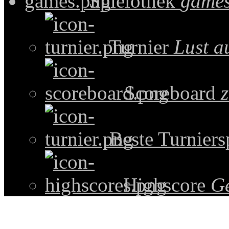
Spielothek
games
Turnier
Lust a
Scoreboard
z
Beste Turniers
Highscore
G