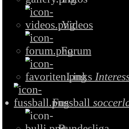
Videos
Forum
Links
Intere
Fussball
soccerl
Bundesliga