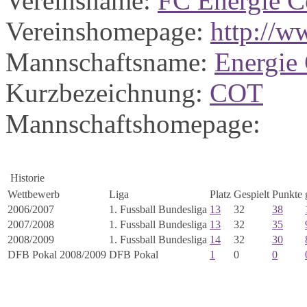
Vereinsname:
FC Energie C
Vereinshomepage:
http://w
Mannschaftsname:
Energie
Kurzbezeichnung:
COT
Mannschaftshomepage:
Historie
Wettbewerb
Liga
Platz
Gespielt
Punkte
2006/2007
1. Fussball Bundesliga
13
32
38
2007/2008
1. Fussball Bundesliga
13
32
35
2008/2009
1. Fussball Bundesliga
14
32
30
DFB Pokal 2008/2009
DFB Pokal
1
0
0