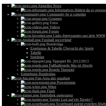
Aktuelles
News
Informatives
Hättest du es gewuss
Community
be a complize
Gruppen
Fotos
Videos
Forum
Links
Interessantes aus dem WWW
Fussball
soccerland
Bundesliga
Ergebnisse & Tabelle
Übersicht der Spiele
Tabelle
Spielplan
Tippspiel BL 2012/2013
Fußballregeln
Was ist Abseits
Regeln Tippspiel
Entstehung Bundesliga
Fun-Area
das gaudium
Powerpoints
Witze
Flash
Spielothek
gamesarea
Turnier
Lust auf ein Turnier?
Scoreboard
zuletzt erzielten High