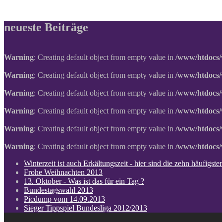
neueste Beiträge
Warning
: Creating default object from empty value in
/www/htdocs/
Warning
: Creating default object from empty value in
/www/htdocs/
Warning
: Creating default object from empty value in
/www/htdocs/
Warning
: Creating default object from empty value in
/www/htdocs/
Warning
: Creating default object from empty value in
/www/htdocs/
Warning
: Creating default object from empty value in
/www/htdocs/
Winterzeit ist auch Erkältungszeit - hier sind die zehn häufigs
Frohe Weihnachten 2013
13. Oktober - Was ist das für ein Tag ?
Bundestagswahl 2013
Picdump vom 14.09.2013
Sieger Tippspiel Bundesliga 2012/2013