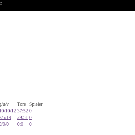
e
g/u/v
Tore
Spieler
10/10/12
37:52
0
8/5/19
29:51
0
0/0/0
0:0
0