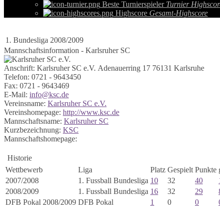
Beste Turnierspieler
Turnier Highscor
Highscore
Gesamt-Highscore
1. Bundesliga 2008/2009
Mannschaftsinformation - Karlsruher SC
Anschrift:
Karlsruher SC e.V.
Adenauerring 17
76131 Karlsruhe
Telefon:
0721 - 9643450
Fax:
0721 - 9643469
E-Mail:
info@ksc.de
Vereinsname:
Karlsruher SC e.V.
Vereinshomepage:
http://www.ksc.de
Mannschaftsname:
Karlsruher SC
Kurzbezeichnung:
KSC
Mannschaftshomepage:
Historie
Wettbewerb
Liga
Platz
Gespielt
Punkte
2007/2008
1. Fussball Bundesliga
10
32
40
2008/2009
1. Fussball Bundesliga
16
32
29
DFB Pokal 2008/2009
DFB Pokal
1
0
0