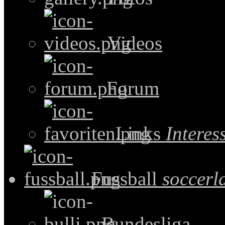
Videos
Forum
Links
Intere
Fussball
soccerl
Bundesliga