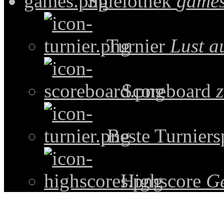
Spielothek
games
Turnier
Lust a
Scoreboard
z
Beste Turniers
Highscore
G