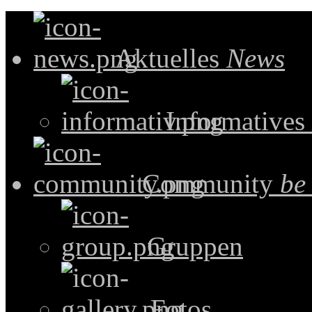
Aktuelles
News
Informatives
Community
be
Gruppen
Fotos