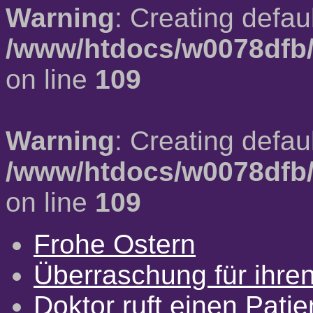
Warning
: Creating defau
/www/htdocs/w0078dfb/
on line
109
Warning
: Creating defau
/www/htdocs/w0078dfb/
on line
109
Frohe Ostern
Überraschung für ihre
Doktor ruft einen Pati