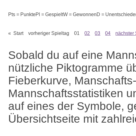
Pts = Punkte
Pl = Gespielt
W = Gewonnen
D = Unentschiede
« Start vorheriger Spieltag 01
02
03
04
nächster 
Sobald du auf eine Mannsc
nützliche Piktogramme üb
Fieberkurve, Manschafts-
Mannschaftsstatistiken u
auf eines der Symbole, g
Übersichtseite mit zahlre