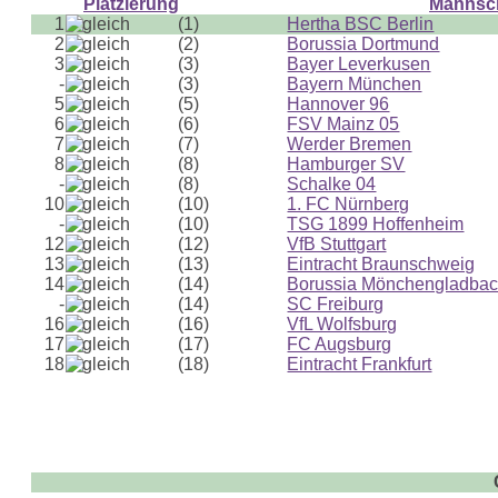
Platzierung
Mannsc
1
(1)
Hertha BSC Berlin
2
(2)
Borussia Dortmund
3
(3)
Bayer Leverkusen
-
(3)
Bayern München
5
(5)
Hannover 96
6
(6)
FSV Mainz 05
7
(7)
Werder Bremen
8
(8)
Hamburger SV
-
(8)
Schalke 04
10
(10)
1. FC Nürnberg
-
(10)
TSG 1899 Hoffenheim
12
(12)
VfB Stuttgart
13
(13)
Eintracht Braunschweig
14
(14)
Borussia Mönchengladba
-
(14)
SC Freiburg
16
(16)
VfL Wolfsburg
17
(17)
FC Augsburg
18
(18)
Eintracht Frankfurt