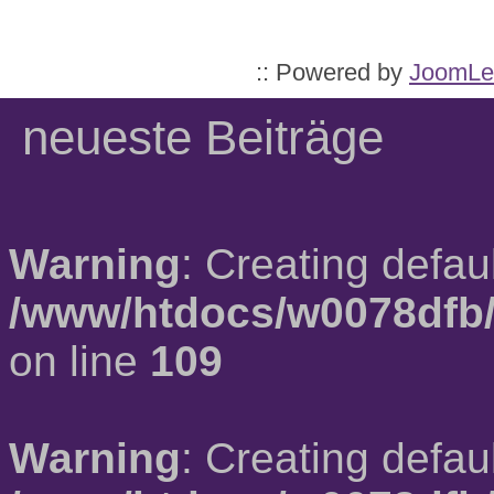
:: Powered by
JoomLe
neueste Beiträge
Warning
: Creating defau
/www/htdocs/w0078dfb/
on line
109
Warning
: Creating defau