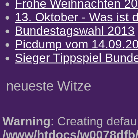
Frohe Weihnachten 2
13. Oktober - Was ist d
Bundestagswahl 2013
Picdump vom 14.09.2
Sieger Tippspiel Bund
neueste Witze
Warning
: Creating defau
/www/htdocs/w0078dfb/