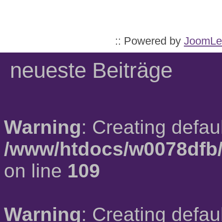
:: Powered by
JoomLe
neueste Beiträge
Warning
: Creating defau
/www/htdocs/w0078dfb/
on line
109
Warning
: Creating defau