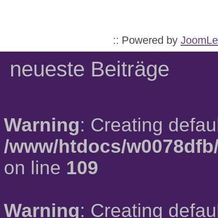
:: Powered by
JoomLe
neueste Beiträge
Warning
: Creating defau
/www/htdocs/w0078dfb/
on line
109
Warning
: Creating defau