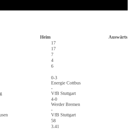
Heim
Auswärts
17
17
7
4
6
0-3
Energie Cottbus
-
g
VfB Stuttgart
4-0
Werder Bremen
-
usen
VfB Stuttgart
58
3.41