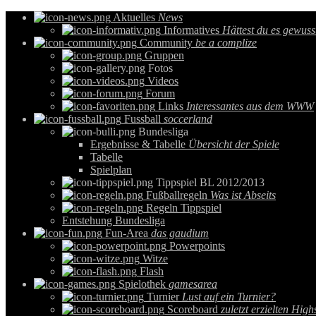
Aktuelles
News
Informatives
Hättest du es gewuss
Community
be a complize
Gruppen
Fotos
Videos
Forum
Links
Interessantes aus dem WWW
Fussball
soccerland
Bundesliga
Ergebnisse & Tabelle
Übersicht der Spiele
Tabelle
Spielplan
Tippspiel BL 2012/2013
Fußballregeln
Was ist Abseits
Regeln Tippspiel
Entstehung Bundesliga
Fun-Area
das gaudium
Powerpoints
Witze
Flash
Spielothek
gamesarea
Turnier
Lust auf ein Turnier?
Scoreboard
zuletzt erzielten High