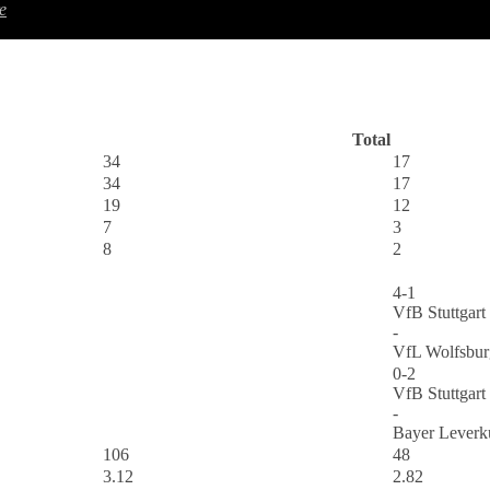
e
Total
34
17
34
17
19
12
7
3
8
2
4-1
VfB Stuttgart
-
VfL Wolfsbur
0-2
VfB Stuttgart
-
Bayer Leverk
106
48
3.12
2.82