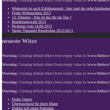
Warning
: Creating default object from empty value in
/www/htdocs/
Winterzeit ist auch Erkältungszeit - hier sind die zehn häufigs
Frohe Weihnachten 2013
13. Oktober - Was ist das für ein Tag ?
Bundestagswahl 2013
Picdump vom 14.09.2013
Sieger Tippspiel Bundesliga 2012/2013
neueste Witze
Warning
: Creating default object from empty value in
/www/htdocs/
Warning
: Creating default object from empty value in
/www/htdocs/
Warning
: Creating default object from empty value in
/www/htdocs/
Warning
: Creating default object from empty value in
/www/htdocs/
Warning
: Creating default object from empty value in
/www/htdocs/
Frohe Ostern
Überraschung für ihren Mann
Doktor ruft einen Patienten