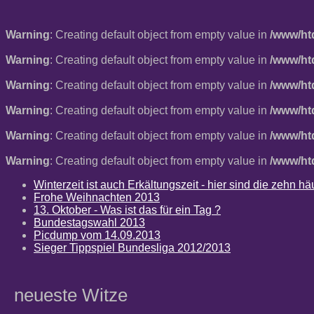
Warning
: Creating default object from empty value in
/www/ht
Warning
: Creating default object from empty value in
/www/ht
Warning
: Creating default object from empty value in
/www/ht
Warning
: Creating default object from empty value in
/www/ht
Warning
: Creating default object from empty value in
/www/ht
Warning
: Creating default object from empty value in
/www/ht
Winterzeit ist auch Erkältungszeit - hier sind die zehn 
Frohe Weihnachten 2013
13. Oktober - Was ist das für ein Tag ?
Bundestagswahl 2013
Picdump vom 14.09.2013
Sieger Tippspiel Bundesliga 2012/2013
neueste Witze