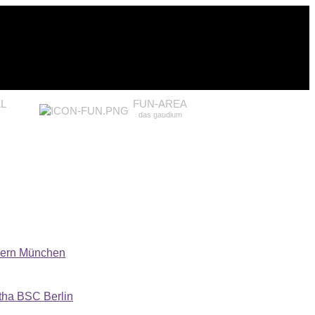
L
FUN-AREA
das gaudium
ern München
tha BSC Berlin