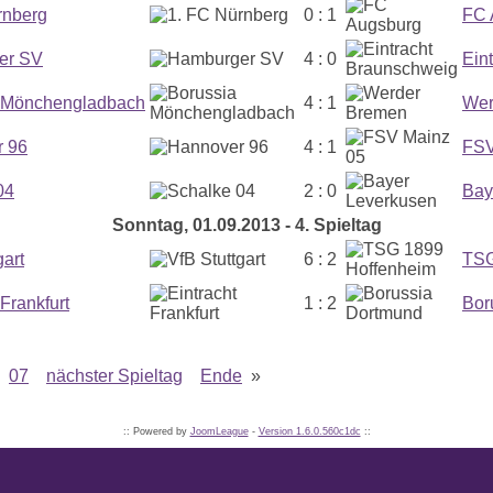
rnberg
0 : 1
FC 
er SV
4 : 0
Ein
 Mönchengladbach
4 : 1
Wer
 96
4 : 1
FSV
04
2 : 0
Bay
Sonntag, 01.09.2013 - 4. Spieltag
gart
6 : 2
TSG
 Frankfurt
1 : 2
Bor
07
nächster Spieltag
Ende
»
:: Powered by
JoomLeague
-
Version 1.6.0.560c1dc
::