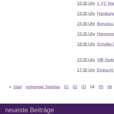
15:30 Uhr
1. FC Nü
15:30 Uhr
Hamburg
15:30 Uhr
Borussia
15:30 Uhr
Hannover
18:30 Uhr
Schalke 
15:30 Uhr
VfB Stutt
17:30 Uhr
Eintracht
«
Start
vorheriger Spieltag
01
02
03
04
05
06
neueste Beiträge