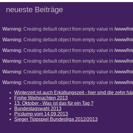
neueste Beiträge
Warning
: Creating default object from empty value in
/www/ht
Warning
: Creating default object from empty value in
/www/ht
Warning
: Creating default object from empty value in
/www/ht
Warning
: Creating default object from empty value in
/www/ht
Warning
: Creating default object from empty value in
/www/ht
Warning
: Creating default object from empty value in
/www/ht
Winterzeit ist auch Erkältungszeit - hier sind die zehn 
Frohe Weihnachten 2013
13. Oktober - Was ist das für ein Tag ?
Bundestagswahl 2013
Picdump vom 14.09.2013
Sieger Tippspiel Bundesliga 2012/2013