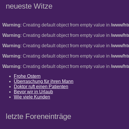
neueste Witze
Warning
: Creating default object from empty value in
/www/ht
Warning
: Creating default object from empty value in
/www/ht
Warning
: Creating default object from empty value in
/www/ht
Warning
: Creating default object from empty value in
/www/ht
Warning
: Creating default object from empty value in
/www/ht
Frohe Ostern
Überraschung für ihren Mann
Doktor ruft einen Patienten
Bevor wir in Urlaub
Wie viele Kunden
letzte Foreneinträge