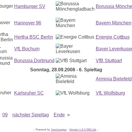
Hamburger SV
Borussia Mönch
Hannover 96
Bayern München
Hertha BSC Berlin
Energie Cottbus
VfL Bochum
Bayer Leverkuse
Borussia Dortmund
VfB Stuttgart
Sonntag, 28.09.2008 - 6. Spieltag
Arminia Bielefeld
Karlsruher SC
VfL Wolfsburg
09
nächster Spieltag
Ende
»
:: Powered by
JoomLeague
-
Version 1.6.0.560c1dc
::