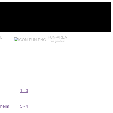
L
FUN-AREA
das gaudium
1 - 0
nheim
5 - 4