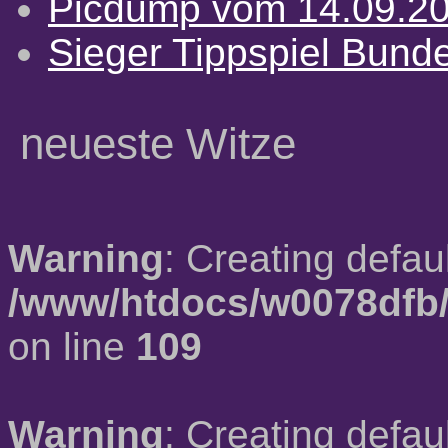
Picdump vom 14.09.2
Sieger Tippspiel Bund
neueste Witze
Warning
: Creating defau
/www/htdocs/w0078dfb/
on line
109
Warning
: Creating defau