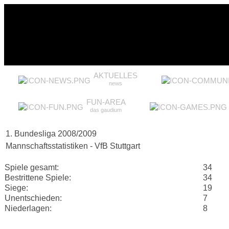
AKTUELLES
news
FUN-AREA
das gaudium
1. Bundesliga 2008/2009
Mannschaftsstatistiken - VfB Stuttgart
Spiele gesamt:
34
Bestrittene Spiele:
34
Siege:
19
Unentschieden:
7
Niederlagen:
8