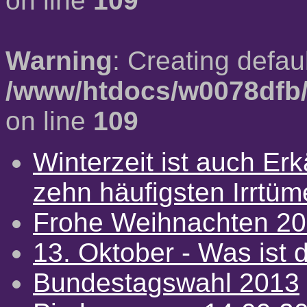
on line
109
Warning
: Creating defau
/www/htdocs/w0078dfb/
on line
109
Winterzeit ist auch Erkä
zehn häufigsten Irrtü
Frohe Weihnachten 2
13. Oktober - Was ist d
Bundestagswahl 2013