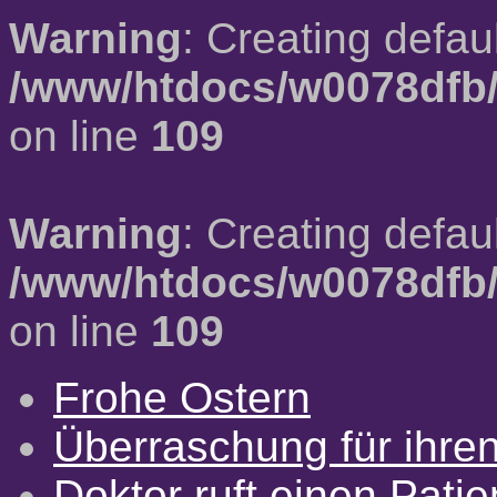
Warning
: Creating defau
/www/htdocs/w0078dfb/
on line
109
Warning
: Creating defau
/www/htdocs/w0078dfb/
on line
109
Frohe Ostern
Überraschung für ihre
Doktor ruft einen Pati