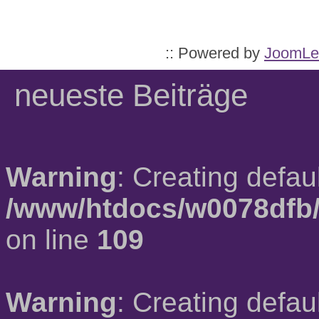
:: Powered by
JoomLe
neueste Beiträge
Warning
: Creating defau
/www/htdocs/w0078dfb/
on line
109
Warning
: Creating defau