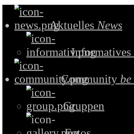
Aktuelles
News
Informatives
Community
be
Gruppen
Fotos