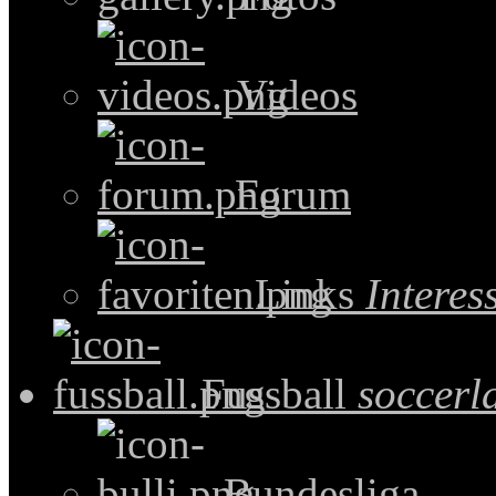
Videos
Forum
Links
Intere
Fussball
soccerl
Bundesliga