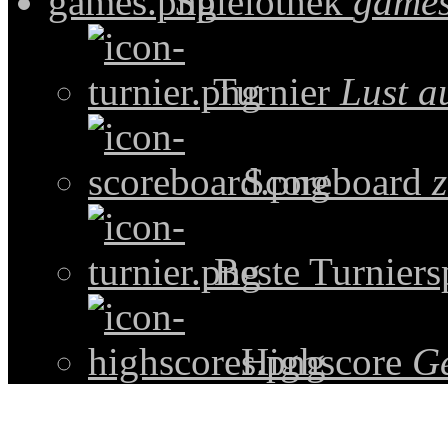
Spielothek
games
Turnier
Lust a
Scoreboard
z
Beste Turniers
Highscore
G