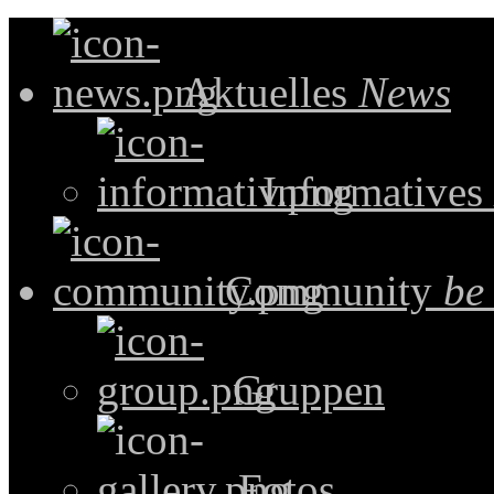
Aktuelles
News
Informatives
Community
be
Gruppen
Fotos