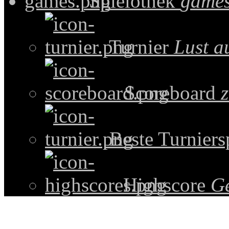
Spielothek
games
Turnier
Lust a
Scoreboard
z
Beste Turniers
Highscore
G