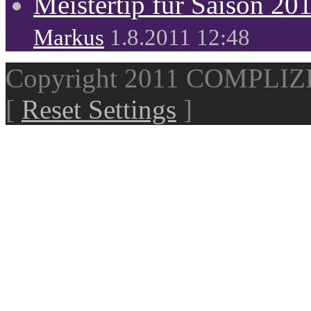
Meistertip für Saison 20
Markus
1.8.2011 12:48
Copyright 2011 COMPLI
[
Reset Settings
]