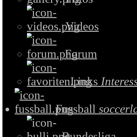
Videos
Forum
Links
Intere
Fussball
soccerl
Bundesliga