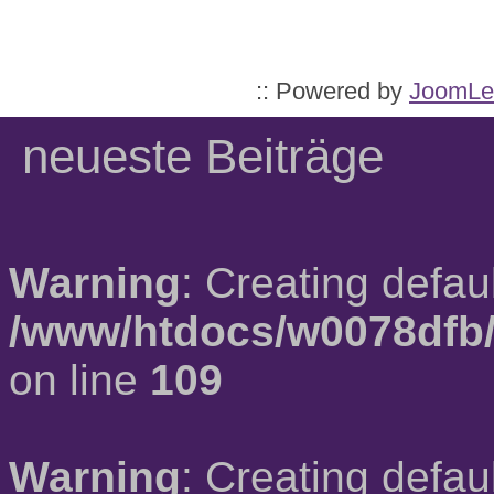
:: Powered by
JoomLe
neueste Beiträge
Warning
: Creating defau
/www/htdocs/w0078dfb/
on line
109
Warning
: Creating defau