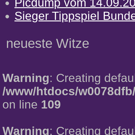
Picdump vom 14.09.2
Sieger Tippspiel Bund
neueste Witze
Warning
: Creating defau
/www/htdocs/w0078dfb/
on line
109
Warning
: Creating defau