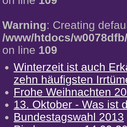
on line
109
Warning
: Creating defau
/www/htdocs/w0078dfb/
on line
109
Winterzeit ist auch Erkä
zehn häufigsten Irrtü
Frohe Weihnachten 2
13. Oktober - Was ist d
Bundestagswahl 2013