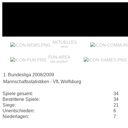
AKTUELLES
news
FUN-AREA
das gaudium
1. Bundesliga 2008/2009
Mannschaftsstatistiken - VfL Wolfsburg
Spiele gesamt:
34
Bestrittene Spiele:
34
Siege:
21
Unentschieden:
6
Niederlagen:
7