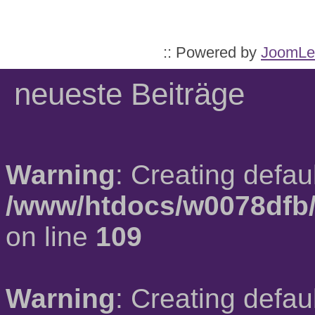
:: Powered by
JoomLe
neueste Beiträge
Warning
: Creating defau
/www/htdocs/w0078dfb/
on line
109
Warning
: Creating defau