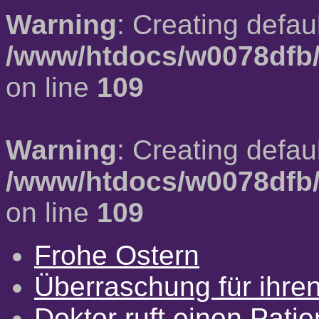
Warning
: Creating defau
/www/htdocs/w0078dfb/
on line
109
Warning
: Creating defau
/www/htdocs/w0078dfb/
on line
109
Frohe Ostern
Überraschung für ihre
Doktor ruft einen Pati