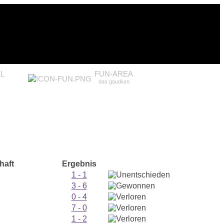
L
FUN-AREA
das gaudium
haft
Ergebnis
1 - 1
3 - 6
0 - 4
7 - 0
1 - 2