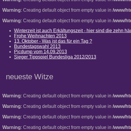
Warning
: Creating default object from empty value in
/www/ht
Warning
: Creating default object from empty value in
/www/ht
Winterzeit ist auch Erkältungszeit - hier sind die zehn 
Frohe Weihnachten 2013
13. Oktober - Was ist das für ein Tag ?
Bundestagswahl 2013
Picdump vom 14.09.2013
Sieger Tippspiel Bundesliga 2012/2013
neueste Witze
Warning
: Creating default object from empty value in
/www/ht
Warning
: Creating default object from empty value in
/www/ht
Warning
: Creating default object from empty value in
/www/ht
Warning
: Creating default object from empty value in
/www/ht