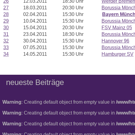
26
12.03.2011
18:30 Uhr
Werder Breme
27
18.03.2011
20:30 Uhr
Borussia Mönc
28
02.04.2011
15:30 Uhr
Bayern Münc
29
10.04.2011
15:30 Uhr
Borussia Mönc
30
15.04.2011
20:30 Uhr
FSV Mainz 05
31
23.04.2011
18:30 Uhr
Borussia Mönc
32
30.04.2011
15:30 Uhr
Hannover 96
33
07.05.2011
15:30 Uhr
Borussia Mönc
34
14.05.2011
15:30 Uhr
Hamburger SV
neueste Beiträge
Warning
: Creating default object from empty value in
/www/ht
Warning
: Creating default object from empty value in
/www/ht
Warning
: Creating default object from empty value in
/www/ht
Warning
: Creating default object from empty value in
/www/ht