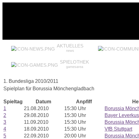
AKTUELLES
news
SPIELOTHEK
gamesarea
1. Bundesliga 2010/2011
Spielplan für Borussia Mönchengladbach
Spieltag
Datum
Anpfiff
He
1
21.08.2010
15:30 Uhr
Borussia Mönc
2
29.08.2010
15:30 Uhr
Bayer Leverku
3
11.09.2010
15:30 Uhr
Borussia Mönc
4
18.09.2010
15:30 Uhr
VfB Stuttgart
5
22.09.2010
20:00 Uhr
Borussia Mönc