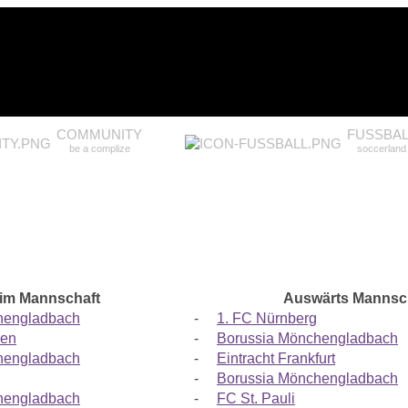
COMMUNITY
FUSSBAL
be a complize
soccerland
im Mannschaft
Auswärts Mannsc
hengladbach
-
1. FC Nürnberg
sen
-
Borussia Mönchengladbach
hengladbach
-
Eintracht Frankfurt
-
Borussia Mönchengladbach
hengladbach
-
FC St. Pauli