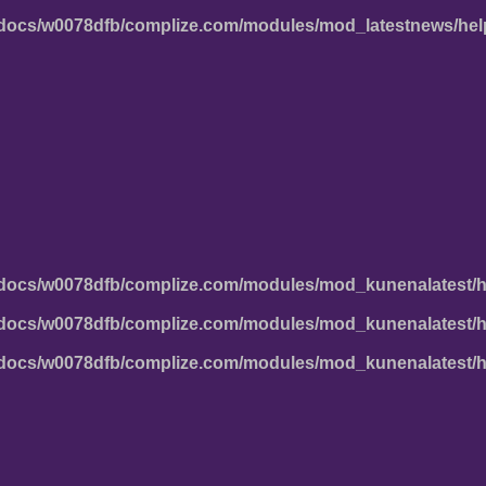
docs/w0078dfb/complize.com/modules/mod_latestnews/hel
docs/w0078dfb/complize.com/modules/mod_kunenalatest/h
docs/w0078dfb/complize.com/modules/mod_kunenalatest/h
docs/w0078dfb/complize.com/modules/mod_kunenalatest/h