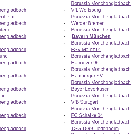
-
Borussia Mönchengladbach
hengladbach
-
VfL Wolfsburg
enheim
-
Borussia Mönchengladbach
hengladbach
-
Werder Bremen
utern
-
Borussia Mönchengladbach
hengladbach
-
Bayern München
-
Borussia Mönchengladbach
hengladbach
-
FSV Mainz 05
mund
-
Borussia Mönchengladbach
hengladbach
-
Hannover 96
-
Borussia Mönchengladbach
hengladbach
-
Hamburger SV
-
Borussia Mönchengladbach
hengladbach
-
Bayer Leverkusen
urt
-
Borussia Mönchengladbach
hengladbach
-
VfB Stuttgart
-
Borussia Mönchengladbach
hengladbach
-
FC Schalke 04
-
Borussia Mönchengladbach
hengladbach
-
TSG 1899 Hoffenheim