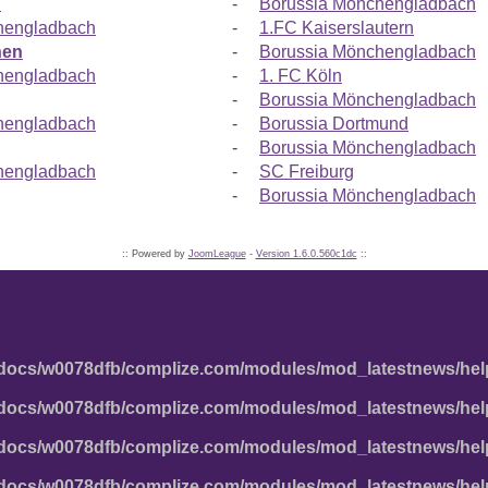
n
-
Borussia Mönchengladbach
hengladbach
-
1.FC Kaiserslautern
hen
-
Borussia Mönchengladbach
hengladbach
-
1. FC Köln
-
Borussia Mönchengladbach
hengladbach
-
Borussia Dortmund
-
Borussia Mönchengladbach
hengladbach
-
SC Freiburg
-
Borussia Mönchengladbach
:: Powered by
JoomLeague
-
Version 1.6.0.560c1dc
::
docs/w0078dfb/complize.com/modules/mod_latestnews/hel
docs/w0078dfb/complize.com/modules/mod_latestnews/hel
docs/w0078dfb/complize.com/modules/mod_latestnews/hel
docs/w0078dfb/complize.com/modules/mod_latestnews/hel