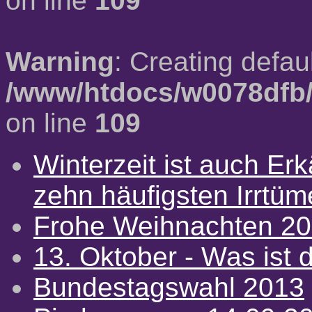
on line
109
Warning
: Creating defau
/www/htdocs/w0078dfb/
on line
109
Winterzeit ist auch Erkä
zehn häufigsten Irrtü
Frohe Weihnachten 2
13. Oktober - Was ist d
Bundestagswahl 2013