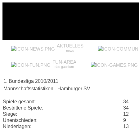
AKTUELLES
news
FUN-AREA
das gaudium
1. Bundesliga 2010/2011
Mannschaftsstatistiken - Hamburger SV
Spiele gesamt:
34
Bestrittene Spiele:
34
Siege:
12
Unentschieden:
9
Niederlagen:
13