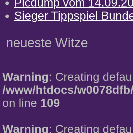
Picdump vom 14.09.2
Sieger Tippspiel Bund
neueste Witze
Warning
: Creating defau
/www/htdocs/w0078dfb/
on line
109
Warning
: Creating defau