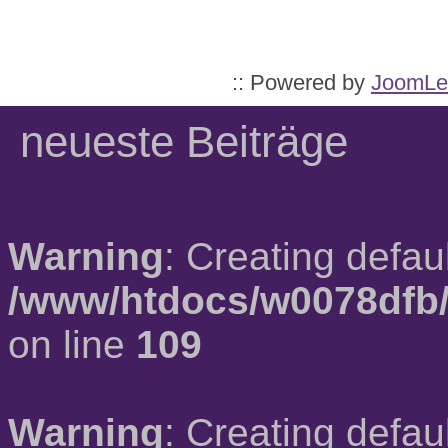
:: Powered by
JoomLe
neueste Beiträge
Warning
: Creating defau
/www/htdocs/w0078dfb/
on line
109
Warning
: Creating defau