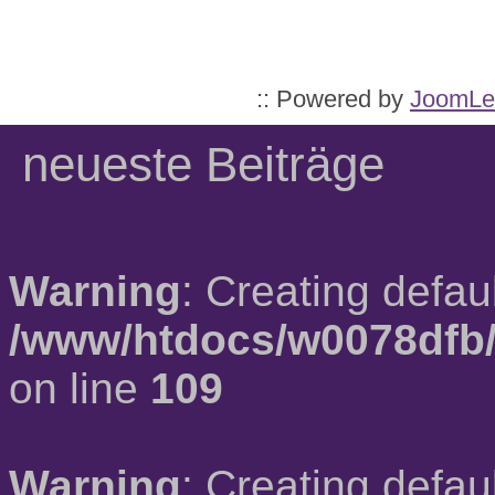
:: Powered by
JoomLe
neueste Beiträge
Warning
: Creating defau
/www/htdocs/w0078dfb/
on line
109
Warning
: Creating defau