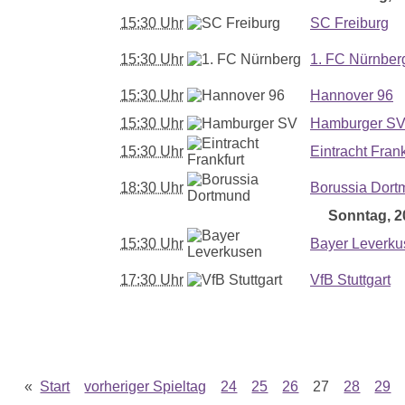
15:30 Uhr
SC Freiburg
15:30 Uhr
1. FC Nürnber
15:30 Uhr
Hannover 96
15:30 Uhr
Hamburger S
15:30 Uhr
Eintracht Frank
18:30 Uhr
Borussia Dort
Sonntag, 20
15:30 Uhr
Bayer Leverku
17:30 Uhr
VfB Stuttgart
«
Start
vorheriger Spieltag
24
25
26
27
28
29