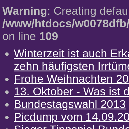
Warning
: Creating defau
/www/htdocs/w0078dfb/
on line
109
Winterzeit ist auch Erkä
zehn häufigsten Irrtü
Frohe Weihnachten 2
13. Oktober - Was ist d
Bundestagswahl 2013
Picdump vom 14.09.2