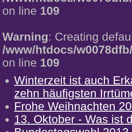
on line
109
Warning
: Creating defau
/www/htdocs/w0078dfb/
on line
109
Winterzeit ist auch Erkä
zehn häufigsten Irrtü
Frohe Weihnachten 2
13. Oktober - Was ist d