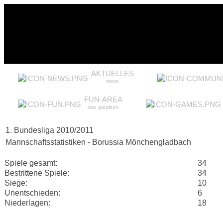
AKTUELLES
news
FUN-AREA
das gaudium
1. Bundesliga 2010/2011
Mannschaftsstatistiken - Borussia Mönchengladbach
Spiele gesamt:
34
Bestrittene Spiele:
34
Siege:
10
Unentschieden:
6
Niederlagen:
18