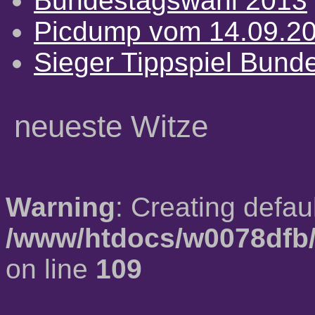
Bundestagswahl 2013
Picdump vom 14.09.2
Sieger Tippspiel Bund
neueste Witze
Warning
: Creating defau
/www/htdocs/w0078dfb/
on line
109