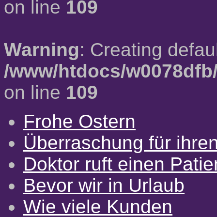
on line
109
Warning
: Creating defau
/www/htdocs/w0078dfb/
on line
109
Frohe Ostern
Überraschung für ihre
Doktor ruft einen Pati
Bevor wir in Urlaub
Wie viele Kunden