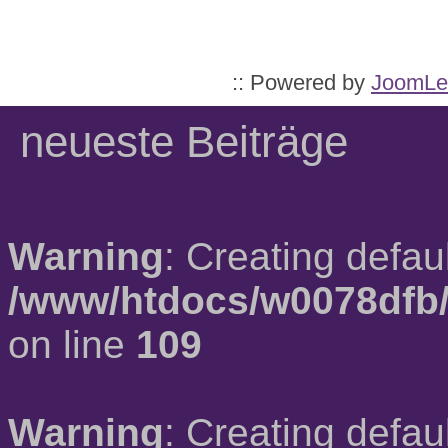
:: Powered by
JoomLe
neueste Beiträge
Warning
: Creating defau
/www/htdocs/w0078dfb/
on line
109
Warning
: Creating defau