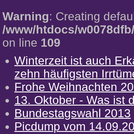
Warning
: Creating defau
/www/htdocs/w0078dfb/
on line
109
Winterzeit ist auch Erkä
zehn häufigsten Irrtü
Frohe Weihnachten 2
13. Oktober - Was ist d
Bundestagswahl 2013
Picdump vom 14.09.2