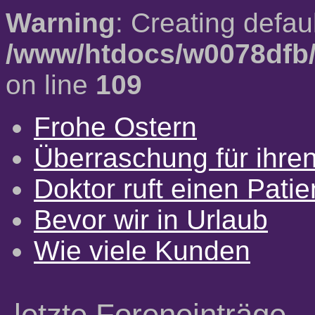
Warning
: Creating defau
/www/htdocs/w0078dfb/
on line
109
Frohe Ostern
Überraschung für ihre
Doktor ruft einen Pati
Bevor wir in Urlaub
Wie viele Kunden
letzte Foreneinträge