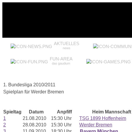
AKTUELLES
news
FUN-AREA
das gaudium
1. Bundesliga 2010/2011
Spielplan für Werder Bremen
Spieltag
Datum
Anpfiff
Heim Mannschaft
1
21.08.2010
15:30 Uhr
TSG 1899 Hoffenheim
2
28.08.2010
15:30 Uhr
Werder Bremen
3
11.09.2010
18:30 Uhr
Bayern München