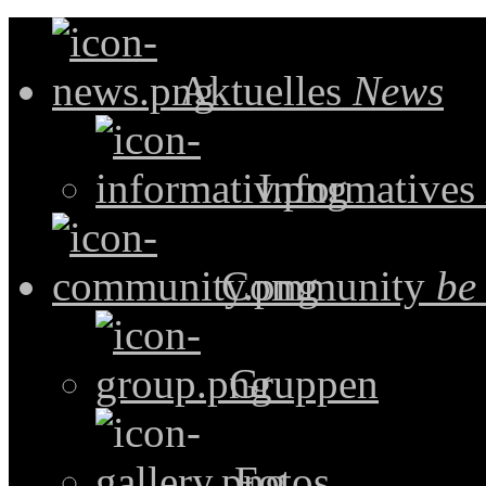
Aktuelles
News
Informatives
Community
be
Gruppen
Fotos