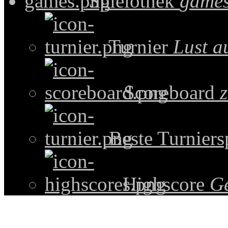
Spielothek
games
Turnier
Lust a
Scoreboard
z
Beste Turniers
Highscore
G