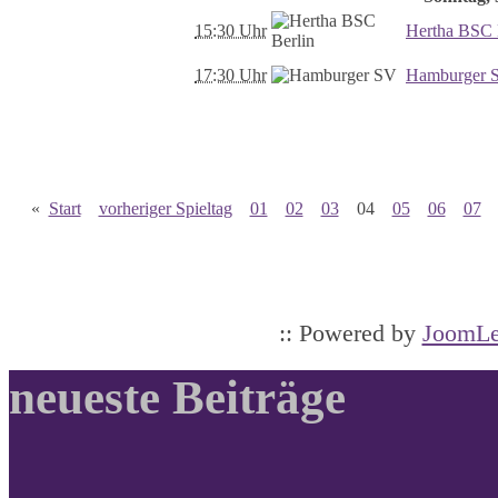
15:30 Uhr
Hertha BSC 
17:30 Uhr
Hamburger 
«
Start
vorheriger Spieltag
01
02
03
04
05
06
07
:: Powered by
JoomLe
neueste Beiträge