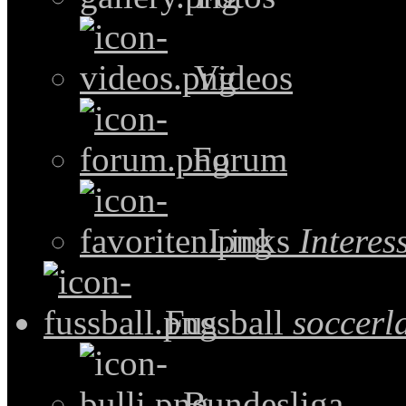
Videos
Forum
Links
Intere
Fussball
soccerl
Bundesliga