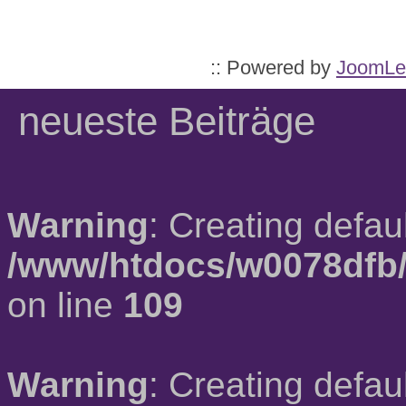
:: Powered by
JoomLe
neueste Beiträge
Warning
: Creating defau
/www/htdocs/w0078dfb/
on line
109
Warning
: Creating defau