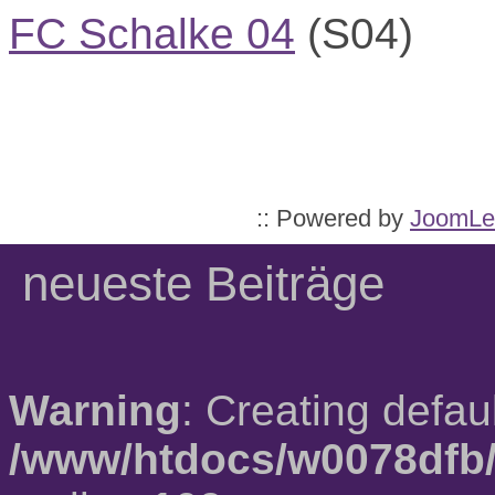
FC Schalke 04
(S04)
:: Powered by
JoomLe
neueste Beiträge
Warning
: Creating defau
/www/htdocs/w0078dfb/