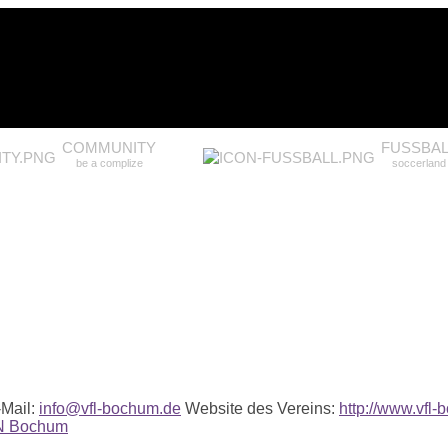
COMMUNITY
FUSSBAL
be a complize
soccerland
Mail:
info@vfl-bochum.de
Website des Vereins:
http://www.vfl
N Bochum