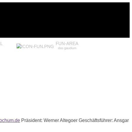
L
FUN-AREA
das gaudium
-bochum.de
Präsident:
Werner Altegoer
Geschäftsführer:
Ansgar