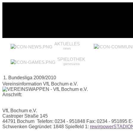
AKTUELLES
news
SPIELOTHEK
gamesarea
1. Bundesliga 2009/2010
Vereinsinformation VfL Bochum e.V.
Anschrift:
VfL Bochum e.V.
Castroper Straße 145
44791 Bochum
Telefon:
0234 - 951848
Fax:
0234 - 951895
E-
Schwenken
Gegründet:
1848
Spielfeld 1:
rewirpowerSTADIO