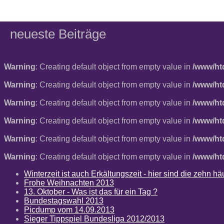
neueste Beiträge
Warning
: Creating default object from empty value in
/www/ht
Warning
: Creating default object from empty value in
/www/ht
Warning
: Creating default object from empty value in
/www/ht
Warning
: Creating default object from empty value in
/www/ht
Warning
: Creating default object from empty value in
/www/ht
Warning
: Creating default object from empty value in
/www/ht
Winterzeit ist auch Erkältungszeit - hier sind die zehn 
Frohe Weihnachten 2013
13. Oktober - Was ist das für ein Tag ?
Bundestagswahl 2013
Picdump vom 14.09.2013
Sieger Tippspiel Bundesliga 2012/2013