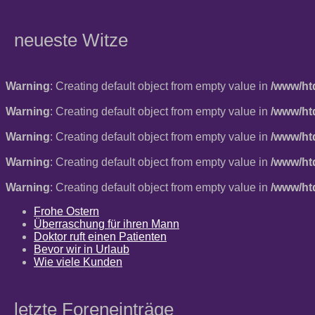
neueste Witze
Warning
: Creating default object from empty value in
/www/ht
Warning
: Creating default object from empty value in
/www/ht
Warning
: Creating default object from empty value in
/www/ht
Warning
: Creating default object from empty value in
/www/ht
Warning
: Creating default object from empty value in
/www/ht
Frohe Ostern
Überraschung für ihren Mann
Doktor ruft einen Patienten
Bevor wir in Urlaub
Wie viele Kunden
letzte Foreneinträge