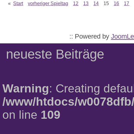
«
Start
vorheriger Spieltag
12
13
14
15
16
17
:: Powered by
JoomLe
neueste Beiträge
Warning
: Creating defau
/www/htdocs/w0078dfb/
on line
109