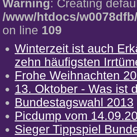
Warning
: Creating defau
/www/htdocs/w0078dfb/
on line
109
Winterzeit ist auch Erkä
zehn häufigsten Irrtü
Frohe Weihnachten 2
13. Oktober - Was ist d
Bundestagswahl 2013
Picdump vom 14.09.2
Sieger Tippspiel Bund