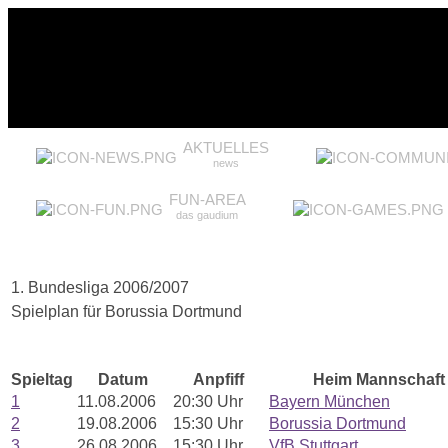
AKTUELLES
news
FUN-AREA
das gaudium
1. Bundesliga 2006/2007
Spielplan für Borussia Dortmund
Spieltag
Datum
Anpfiff
Heim Mannschaft
1
11.08.2006
20:30 Uhr
Bayern München
2
19.08.2006
15:30 Uhr
Borussia Dortmund
3
26.08.2006
15:30 Uhr
VfB Stuttgart