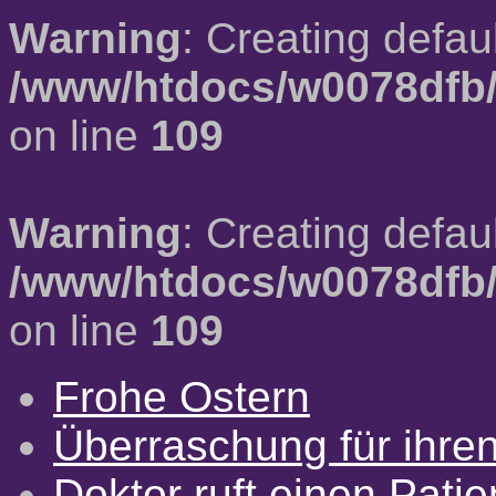
Warning
: Creating defau
/www/htdocs/w0078dfb/
on line
109
Warning
: Creating defau
/www/htdocs/w0078dfb/
on line
109
Frohe Ostern
Überraschung für ihre
Doktor ruft einen Pati