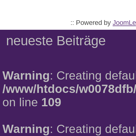
:: Powered by
JoomLe
neueste Beiträge
Warning
: Creating defau
/www/htdocs/w0078dfb/
on line
109
Warning
: Creating defau