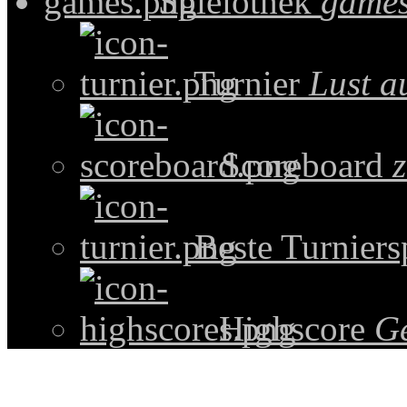
Spielothek
games
Turnier
Lust a
Scoreboard
z
Beste Turniers
Highscore
G