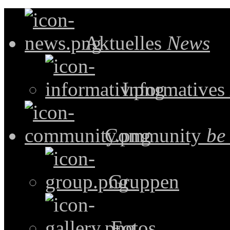
Aktuelles
News
Informatives
Community
be
Gruppen
Fotos