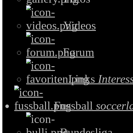
Videos
Forum
Links
Intere
Fussball
soccerl
Bundesliga