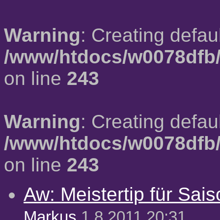
Warning
: Creating defau
/www/htdocs/w0078dfb/
on line
243
Warning
: Creating defau
/www/htdocs/w0078dfb/
on line
243
Aw: Meistertip für Sai
Markus
1.8.2011 20:31