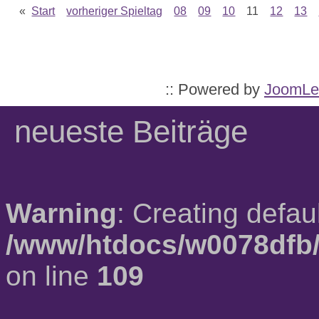
«
Start
vorheriger Spieltag
08
09
10
11
12
13
:: Powered by
JoomLe
neueste Beiträge
Warning
: Creating defau
/www/htdocs/w0078dfb/
on line
109