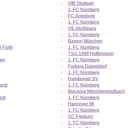
-
VfB Stuttgart
-
1. FC Nürnberg
-
FC Augsburg
-
1. FC Nürnberg
-
VfL Wolfsburg
-
1. FC Nürnberg
-
Bayern München
 Fürth
-
1. FC Nürnberg
-
TSG 1899 Hoffenheim
sen
-
1. FC Nürnberg
-
Fortuna Düsseldorf
n
-
1. FC Nürnberg
-
Hamburger SV
mund
-
1. FC Nürnberg
-
Borussia Mönchengladbach
urt
-
1. FC Nürnberg
-
Hannover 96
-
1. FC Nürnberg
-
SC Freiburg
-
1. FC Nürnberg