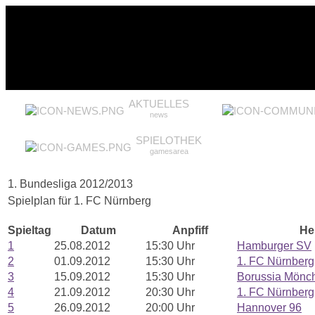
AKTUELLES
news
SPIELOTHEK
gamesarea
1. Bundesliga 2012/2013
Spielplan für 1. FC Nürnberg
Spieltag
Datum
Anpfiff
He
1
25.08.2012
15:30 Uhr
Hamburger SV
2
01.09.2012
15:30 Uhr
1. FC Nürnberg
3
15.09.2012
15:30 Uhr
Borussia Mönc
4
21.09.2012
20:30 Uhr
1. FC Nürnberg
5
26.09.2012
20:00 Uhr
Hannover 96