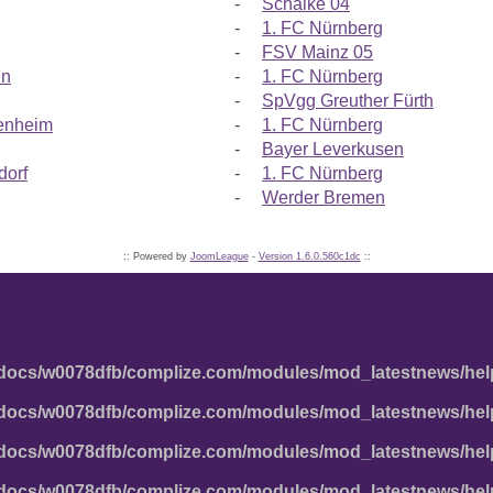
-
Schalke 04
-
1. FC Nürnberg
-
FSV Mainz 05
en
-
1. FC Nürnberg
-
SpVgg Greuther Fürth
enheim
-
1. FC Nürnberg
-
Bayer Leverkusen
dorf
-
1. FC Nürnberg
-
Werder Bremen
:: Powered by
JoomLeague
-
Version 1.6.0.560c1dc
::
docs/w0078dfb/complize.com/modules/mod_latestnews/hel
docs/w0078dfb/complize.com/modules/mod_latestnews/hel
docs/w0078dfb/complize.com/modules/mod_latestnews/hel
docs/w0078dfb/complize.com/modules/mod_latestnews/hel