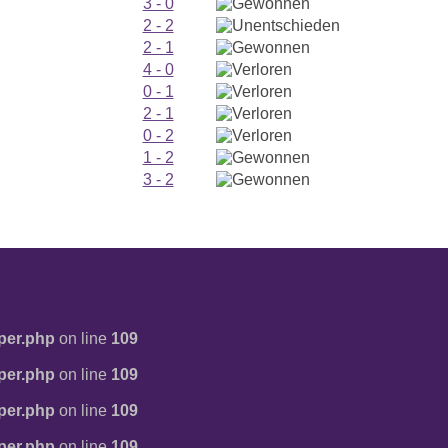
3 - 0
2 - 2
2 - 1
4 - 0
0 - 1
2 - 1
0 - 2
1 - 2
3 - 2
per.php
on line
109
per.php
on line
109
per.php
on line
109
per.php
on line
109