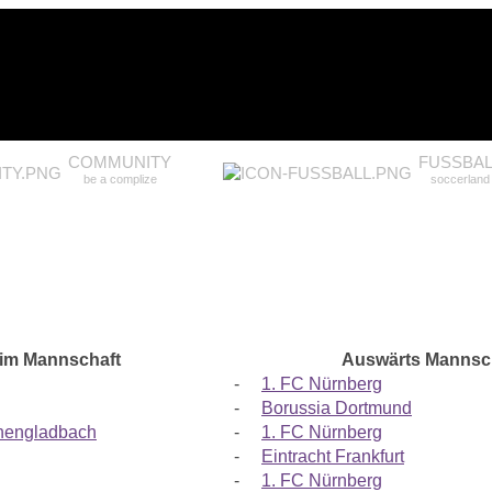
COMMUNITY
FUSSBAL
be a complize
soccerland
im Mannschaft
Auswärts Mannsc
-
1. FC Nürnberg
-
Borussia Dortmund
hengladbach
-
1. FC Nürnberg
-
Eintracht Frankfurt
-
1. FC Nürnberg