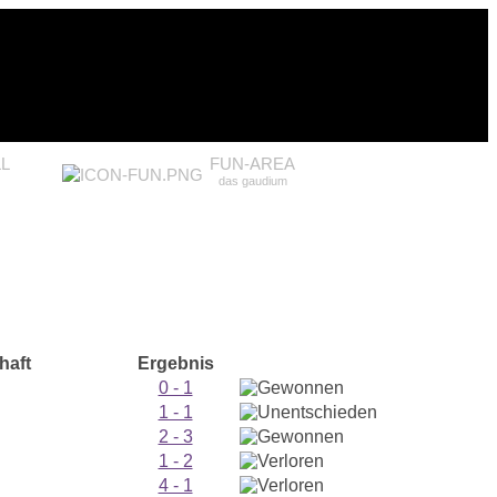
L
FUN-AREA
das gaudium
haft
Ergebnis
0 - 1
1 - 1
2 - 3
1 - 2
4 - 1