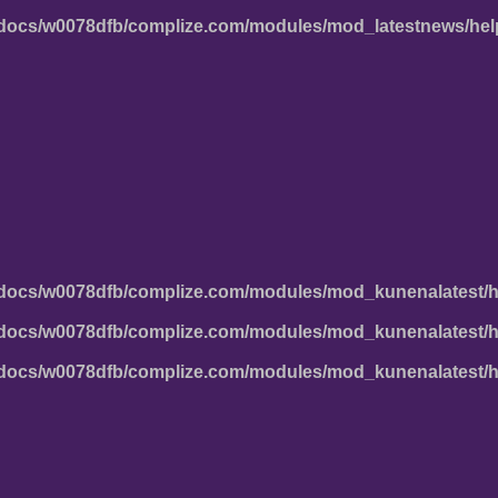
docs/w0078dfb/complize.com/modules/mod_latestnews/hel
docs/w0078dfb/complize.com/modules/mod_kunenalatest/h
docs/w0078dfb/complize.com/modules/mod_kunenalatest/h
docs/w0078dfb/complize.com/modules/mod_kunenalatest/h