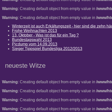
Warning
: Creating default object from empty value in
/www/ht
Warning
: Creating default object from empty value in
/www/ht
Winterzeit ist auch Erkältungszeit - hier sind die zehn 
Frohe Weihnachten 2013
13. Oktober - Was ist das für ein Tag ?
Bundestagswahl 2013
Picdump vom 14.09.2013
Sieger Tippspiel Bundesliga 2012/2013
neueste Witze
Warning
: Creating default object from empty value in
/www/ht
Warning
: Creating default object from empty value in
/www/ht
Warning
: Creating default object from empty value in
/www/ht
Warning
: Creating default object from empty value in
/www/ht