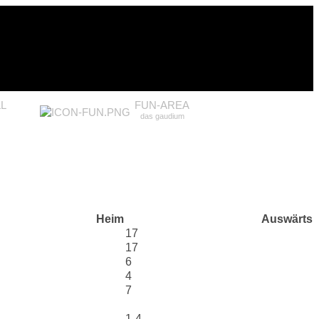
L
FUN-AREA
das gaudium
Heim
Auswärts
17
17
6
4
7
1-4