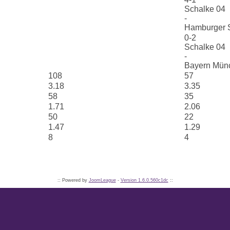
Schalke 04
-
Hamburger 
0-2
Schalke 04
-
Bayern Mün
108
57
3.18
3.35
58
35
1.71
2.06
50
22
1.47
1.29
8
4
:: Powered by
JoomLeague
-
Version 1.6.0.560c1dc
::