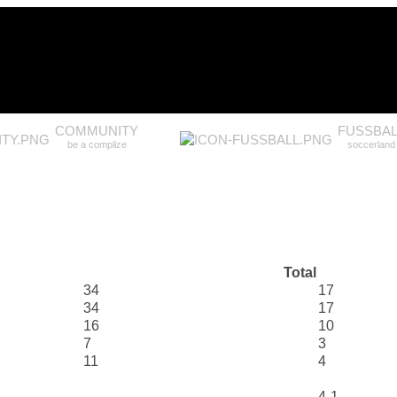
COMMUNITY
FUSSBAL
be a complize
soccerland
Total
34
17
34
17
16
10
7
3
11
4
4-1