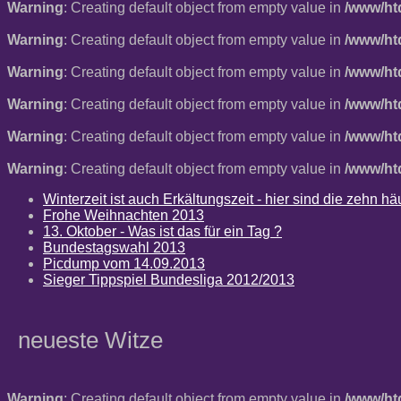
Warning
: Creating default object from empty value in
/www/ht
Warning
: Creating default object from empty value in
/www/ht
Warning
: Creating default object from empty value in
/www/ht
Warning
: Creating default object from empty value in
/www/ht
Warning
: Creating default object from empty value in
/www/ht
Warning
: Creating default object from empty value in
/www/ht
Winterzeit ist auch Erkältungszeit - hier sind die zehn 
Frohe Weihnachten 2013
13. Oktober - Was ist das für ein Tag ?
Bundestagswahl 2013
Picdump vom 14.09.2013
Sieger Tippspiel Bundesliga 2012/2013
neueste Witze
Warning
: Creating default object from empty value in
/www/ht