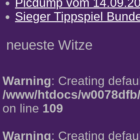
Picdump vom 14.09.2
Sieger Tippspiel Bund
neueste Witze
Warning
: Creating defau
/www/htdocs/w0078dfb/
on line
109
Warning
: Creating defau