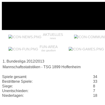
AKTUELLES
news
FUN-AREA
das gaudium
1. Bundesliga 2012/2013
Mannschaftsstatistiken - TSG 1899 Hoffenheim
Spiele gesamt:
34
Bestrittene Spiele:
33
Siege:
8
Unentschieden:
7
Niederlagen:
18