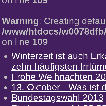
on line
109
Warning
: Creating defau
/www/htdocs/w0078dfb/
on line
109
Winterzeit ist auch Erkä
zehn häufigsten Irrtü
Frohe Weihnachten 2
13. Oktober - Was ist d
Bundestagswahl 2013