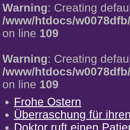
Warning
: Creating defau
/www/htdocs/w0078dfb/
on line
109
Warning
: Creating defau
/www/htdocs/w0078dfb/
on line
109
Frohe Ostern
Überraschung für ihre
Doktor ruft einen Pati