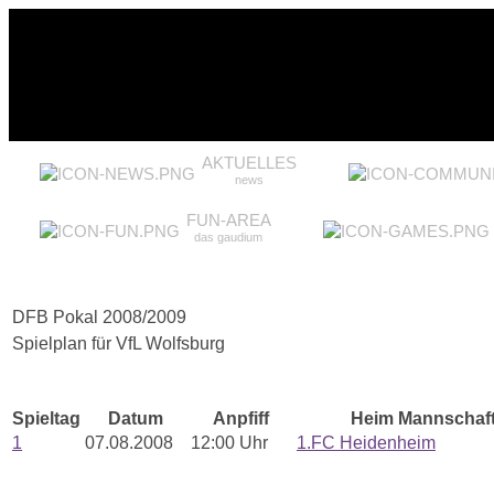
AKTUELLES
news
FUN-AREA
das gaudium
DFB Pokal 2008/2009
Spielplan für VfL Wolfsburg
Spieltag
Datum
Anpfiff
Heim Mannschaf
1
07.08.2008
12:00 Uhr
1.FC Heidenheim