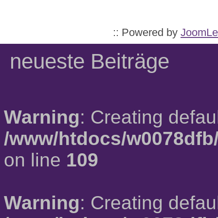
:: Powered by
JoomLe
neueste Beiträge
Warning
: Creating defau
/www/htdocs/w0078dfb/
on line
109
Warning
: Creating defau