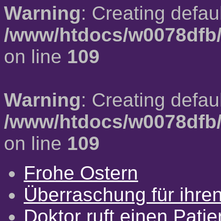
Warning
: Creating defau
/www/htdocs/w0078dfb/
on line
109
Warning
: Creating defau
/www/htdocs/w0078dfb/
on line
109
Frohe Ostern
Überraschung für ihre
Doktor ruft einen Pati