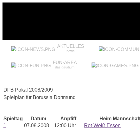
AKTUELLES
news
FUN-AREA
das gaudium
DFB Pokal 2008/2009
Spielplan für Borussia Dortmund
Spieltag
Datum
Anpfiff
Heim Mannschaf
1
07.08.2008
12:00 Uhr
Rot-Weiß Essen