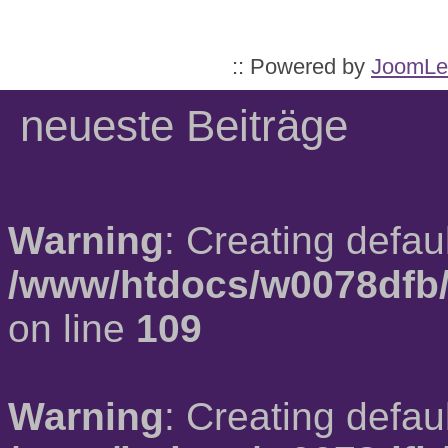
:: Powered by
JoomLe
neueste Beiträge
Warning
: Creating defau
/www/htdocs/w0078dfb/
on line
109
Warning
: Creating defau